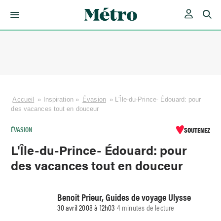
Skip
to
content
Accueil
»
Inspiration
»
Évasion
»
L'Île-du-Prince- Édouard: pour
des vacances tout en douceur
ÉVASION
SOUTENEZ
L'Île-du-Prince- Édouard: pour
des vacances tout en douceur
Benoit Prieur, Guides de voyage Ulysse
30 avril 2008 à 12h03
4 minutes de lecture