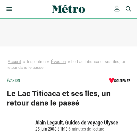
Skip
to
content
Accueil
»
Inspiration
»
Évasion
»
Le Lac Titicaca et ses îles, un
retour dans le passé
ÉVASION
SOUTENEZ
Le Lac Titicaca et ses îles, un
retour dans le passé
Alain Legault, Guides de voyage Ulysse
25 juin 2008 à 1h13
6 minutes de lecture