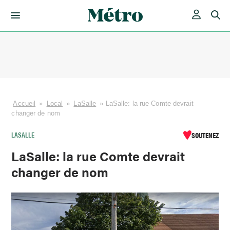
Skip
to
content
Accueil
»
Local
»
LaSalle
»
LaSalle: la rue Comte devrait
changer de nom
LASALLE
SOUTENEZ
LaSalle: la rue Comte devrait
changer de nom