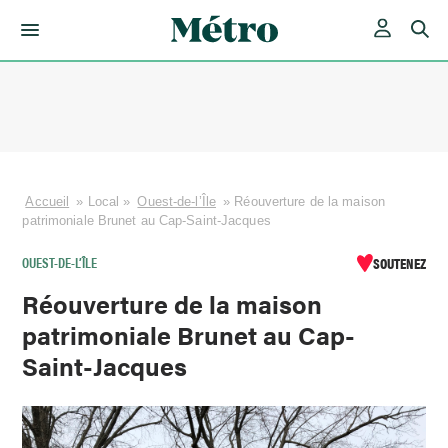
Skip
to
content
Accueil
»
Local
»
Ouest-de-l’Île
»
Réouverture de la maison
patrimoniale Brunet au Cap-Saint-Jacques
OUEST-DE-L’ÎLE
SOUTENEZ
Réouverture de la maison
patrimoniale Brunet au Cap-
Saint-Jacques