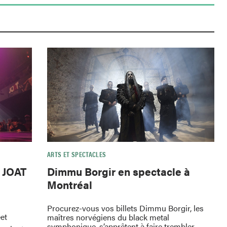
ARTS ET SPECTACLES
e JOAT
Dimmu Borgir en spectacle à
Montréal
Procurez-vous vos billets Dimmu Borgir, les
eet
maîtres norvégiens du black metal
symphonique, s’apprêtent à faire trembler