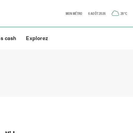
MON MÉTRO
6 AOÛT 2026
28
°C
ns cash
Explorez