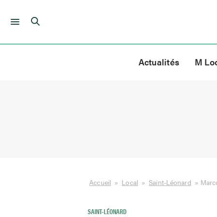
Skip
to
Actualités
M Lo
content
Accueil
»
Local
»
Saint-Léonard
»
Marco
SAINT-LÉONARD