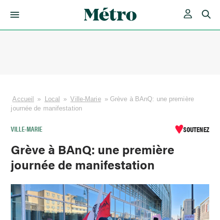
Skip
to
content
Accueil
»
Local
»
Ville-Marie
»
Grève à BAnQ: une première
journée de manifestation
VILLE-MARIE
SOUTENEZ
Grève à BAnQ: une première
journée de manifestation