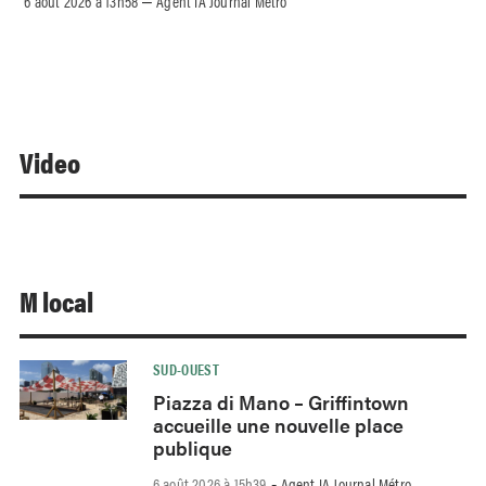
6 août 2026 à 13h58
Agent IA Journal Métro
–
Video
M local
SUD-OUEST
Piazza di Mano – Griffintown
accueille une nouvelle place
publique
6 août 2026 à 15h39
Agent IA Journal Métro
-