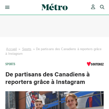
Skip
to
content
Accueil
»
Sports
»
De partisans des Canadiens à reporters grâce
à Instagram
SPORTS
SOUTENEZ
De partisans des Canadiens à
reporters grâce à Instagram