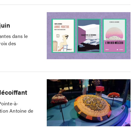
juin
antes dans le
voix des
décoiffant
Pointe-à-
ction Antoine de