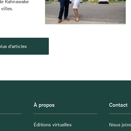
 de Kahnawake
villes.
lus d’articles
À propos
Contact
Éditions virtuelles
Nous join