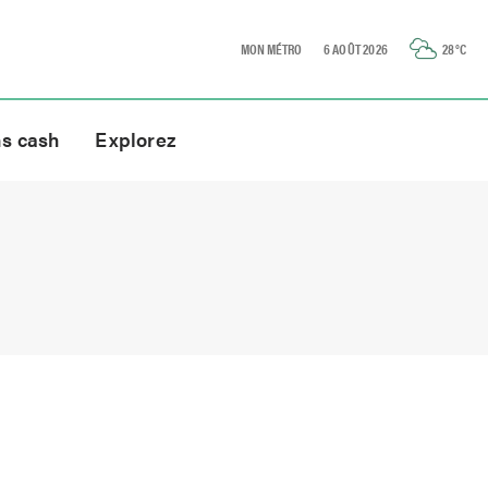
MON MÉTRO
6 AOÛT 2026
28
°C
ns cash
Explorez