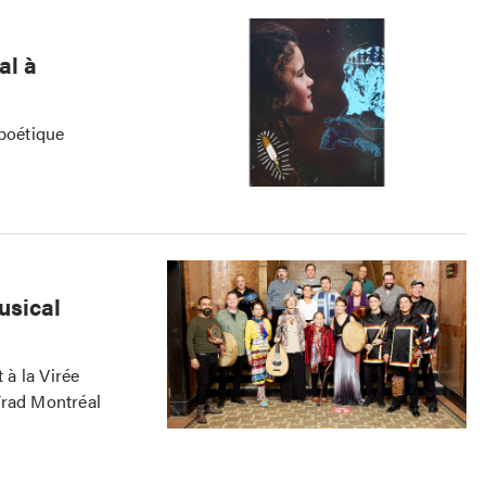
al à
 poétique
usical
 à la Virée
Trad Montréal