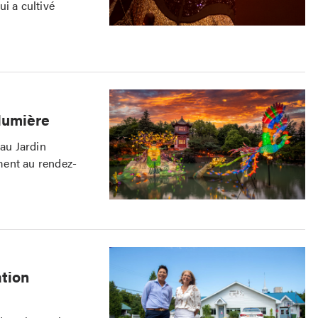
i a cultivé
lumière
 au Jardin
ment au rendez-
ation