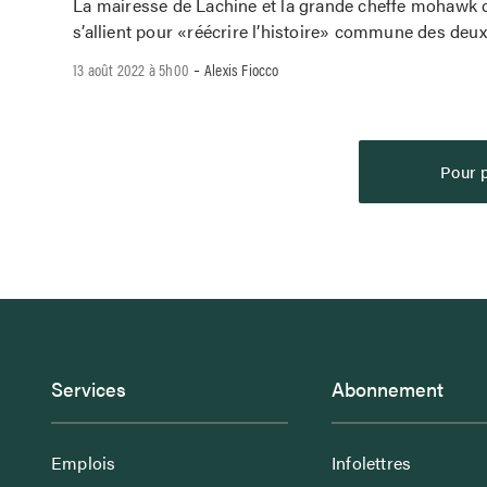
La mairesse de Lachine et la grande cheffe mohawk
s’allient pour «réécrire l’histoire» commune des deux 
-
13 août 2022 à 5h00
Alexis Fiocco
Pour p
Services
Abonnement
Emplois
Infolettres