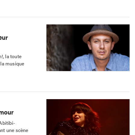
œur
!, la toute
 la musique
amour
bitibi-
rant une scène