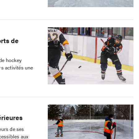
orts de
 de hockey
s activités une
érieures
eurs de ses
cessibles aux