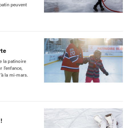
 patin peuvent
rte
 la patinoire
 l’enfance,
’à la mi-mars.
!