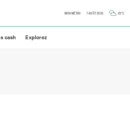
MON MÉTRO
7 AOÛT 2026
29
°C
ns cash
Explorez