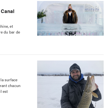
u Canal
hine, et
re du bar de
la surface
irant chacun
l est