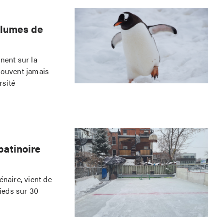
plumes de
nent sur la
rouvent jamais
rsité
patinoire
naire, vient de
pieds sur 30