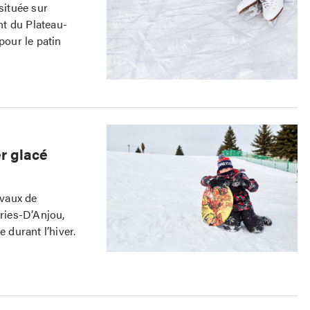
située sur
t du Plateau-
pour le patin
er glacé
avaux de
eries-D’Anjou,
 durant l’hiver.