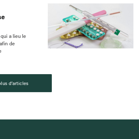
se
ui a lieu le
afin de
e
lus d’articles