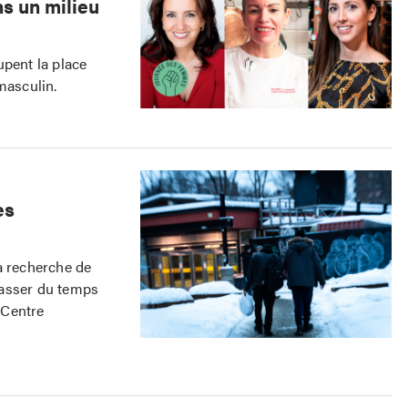
s un milieu
upent la place
masculin.
es
a recherche de
passer du temps
 Centre