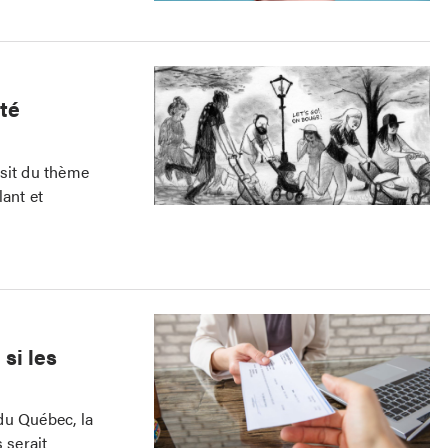
ité
isit du thème
lant et
si les
 du Québec, la
 serait