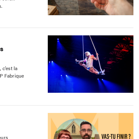
s.
es
 c’est la
IP Fabrique
eurs