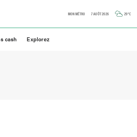
MON MÉTRO
7 AOÛT 2026
29
°C
ns cash
Explorez