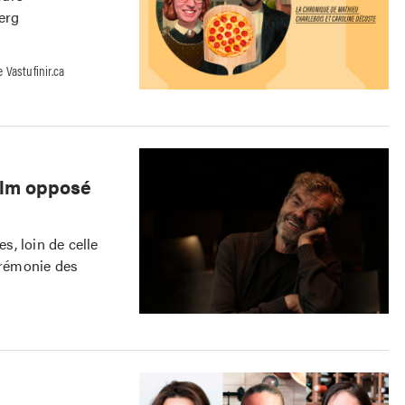
erg
 Vastufinir.ca
ilm opposé
, loin de celle
cérémonie des