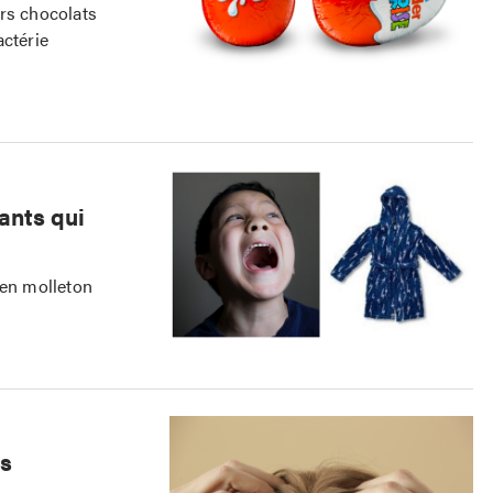
urs chocolats
actérie
ants qui
 en molleton
es