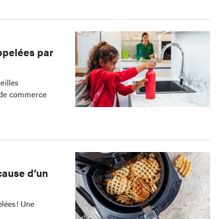
ppelées par
eilles
te de commerce
 cause d’un
elées! Une