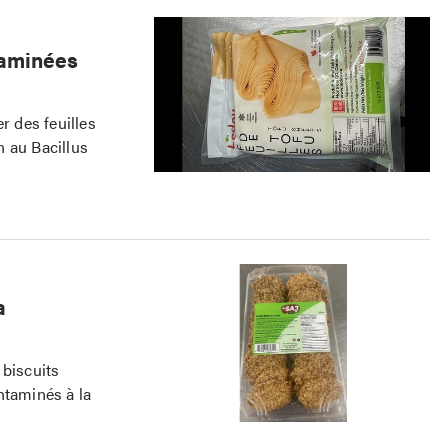
taminées
 des feuilles
n au Bacillus
a
biscuits
ntaminés à la