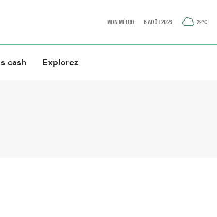
MON MÉTRO
6 AOÛT 2026
29
°C
ns cash
Explorez