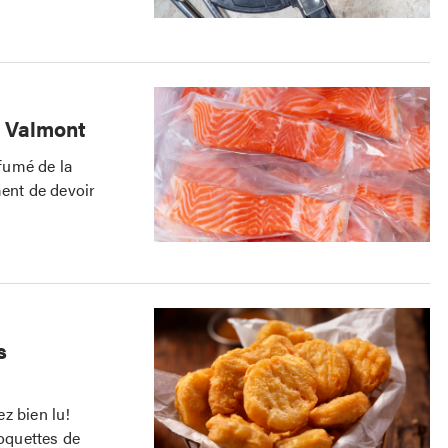
e Valmont
fumé de la
ent de devoir
s
z bien lu!
oquettes de