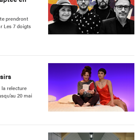
lte prendront
r Les 7 doigts
sirs
 la relecture
usqu’au 20 mai