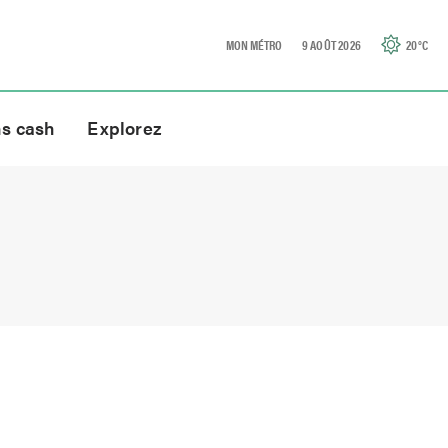
MON MÉTRO
9 AOÛT 2026
20
°C
ns cash
Explorez