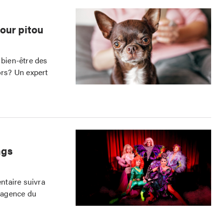
our pitou
 bien-être des
rs? Un expert
ags
entaire suivra
e agence du