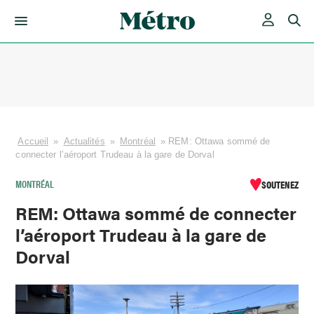
Skip
to
content
Accueil
»
Actualités
»
Montréal
»
REM: Ottawa sommé de
connecter l’aéroport Trudeau à la gare de Dorval
MONTRÉAL
SOUTENEZ
REM: Ottawa sommé de connecter
l’aéroport Trudeau à la gare de
Dorval