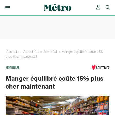
Skip
to
content
Accueil
»
Actualités
»
Montréal
»
Manger équilibré coûte 15%
plus cher maintenant
MONTRÉAL
SOUTENEZ
Manger équilibré coûte 15% plus
cher maintenant