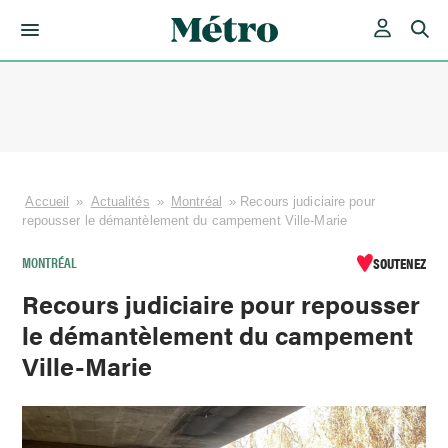
Skip
to
content
Accueil
»
Actualités
»
Montréal
»
Recours judiciaire pour
repousser le démantèlement du campement Ville-Marie
MONTRÉAL
SOUTENEZ
Recours judiciaire pour repousser
le démantèlement du campement
Ville-Marie