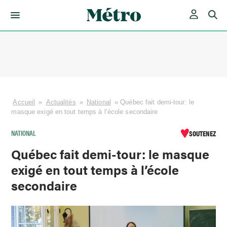
Skip
to
content
Accueil
»
Actualités
»
National
»
Québec fait demi-tour: le
masque exigé en tout temps à l’école secondaire
NATIONAL
SOUTENEZ
Québec fait demi-tour: le masque
exigé en tout temps à l’école
secondaire