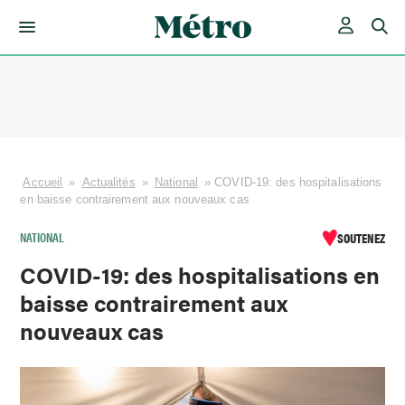
Skip
to
content
Accueil
»
Actualités
»
National
»
COVID-19: des hospitalisations
en baisse contrairement aux nouveaux cas
NATIONAL
SOUTENEZ
COVID-19: des hospitalisations en
baisse contrairement aux
nouveaux cas