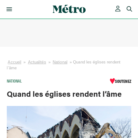
Skip
to
content
Accueil
»
Actualités
»
National
»
Quand les églises rendent
l’âme
NATIONAL
SOUTENEZ
Quand les églises rendent l’âme