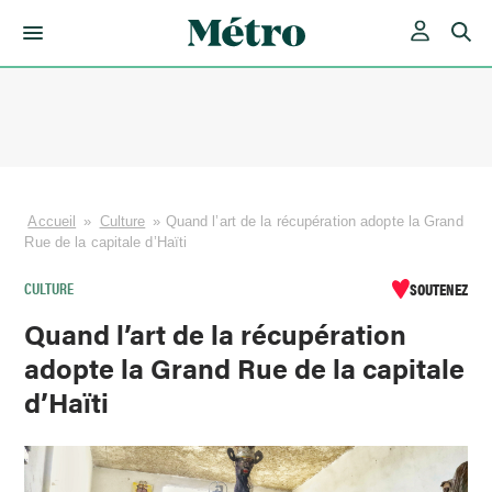
Skip
to
content
Accueil
»
Culture
»
Quand l’art de la récupération adopte la Grand
Rue de la capitale d’Haïti
CULTURE
SOUTENEZ
Quand l’art de la récupération
adopte la Grand Rue de la capitale
d’Haïti