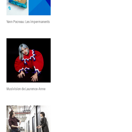
Yann Pocreau: Les impermanents
Musivision de Laurence-Anne