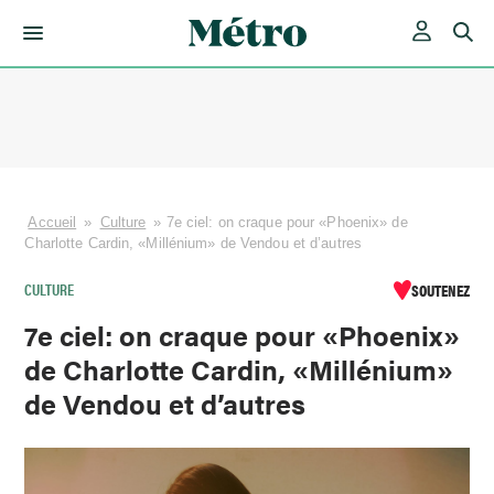
Skip
to
content
Accueil
»
Culture
»
7e ciel: on craque pour «Phoenix» de
Charlotte Cardin, «Millénium» de Vendou et d’autres
CULTURE
SOUTENEZ
7e ciel: on craque pour «Phoenix»
de Charlotte Cardin, «Millénium»
de Vendou et d’autres