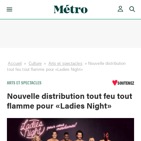
Skip
to
content
Accueil
»
Culture
»
Arts et spectacles
»
Nouvelle distribution
tout feu tout flamme pour «Ladies Night»
ARTS ET SPECTACLES
SOUTENEZ
Nouvelle distribution tout feu tout
flamme pour «Ladies Night»