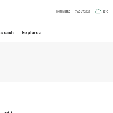
MON MÉTRO
7 AOÛT 2026
22
°C
ns cash
Explorez