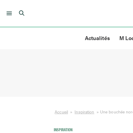
Skip
to
Actualités
M Lo
content
Accueil
»
Inspiration
»
Une bouchée nord
INSPIRATION