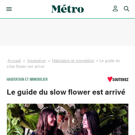
Skip
to
content
Accueil
»
Inspiration
»
Habitation et immobilier
»
Le guide du
slow flower est arrivé
HABITATION ET IMMOBILIER
SOUTENEZ
Le guide du slow flower est arrivé