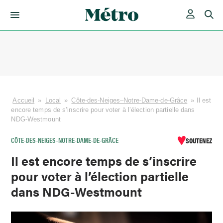
Skip
to
content
Accueil
»
Local
»
Côte-des-Neiges–Notre-Dame-de-Grâce
»
Il est
encore temps de s’inscrire pour voter à l’élection partielle dans
NDG-Westmount
CÔTE-DES-NEIGES–NOTRE-DAME-DE-GRÂCE
SOUTENEZ
Il est encore temps de s’inscrire
pour voter à l’élection partielle
dans NDG-Westmount