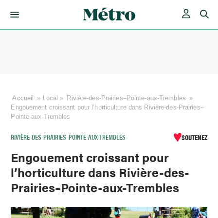
Skip
to
content
Accueil
»
Local
»
Rivière-des-Prairies–Pointe-aux-Trembles
»
Engouement croissant pour l’horticulture dans Rivière-des-Prairies–
Pointe-aux-Trembles
RIVIÈRE-DES-PRAIRIES–POINTE-AUX-TREMBLES
SOUTENEZ
Engouement croissant pour
l’horticulture dans Rivière-des-
Prairies–Pointe-aux-Trembles