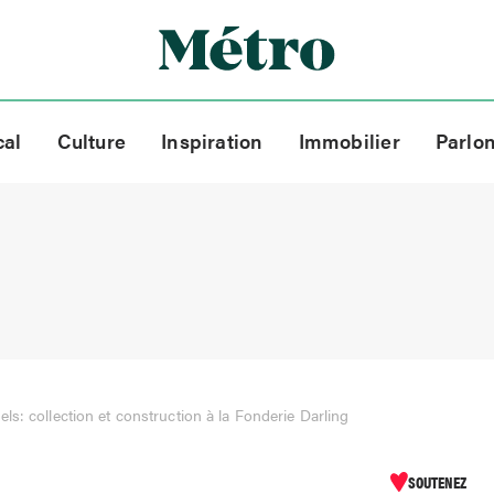
cal
Culture
Inspiration
Immobilier
Parlo
els: collection et construction à la Fonderie Darling
SOUTENEZ