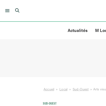
Skip
to
Actualités
M Lo
content
Accueil
»
Local
»
Sud-Ouest
»
Arts visu
SUD-OUEST