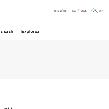
MON MÉTRO
6 AOÛT 2026
20
°C
ns cash
Explorez