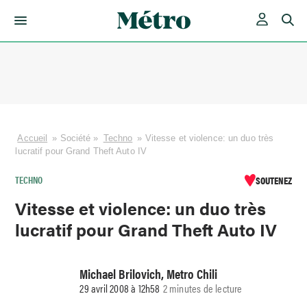
Skip
to
content
Accueil
»
Société
»
Techno
»
Vitesse et violence: un duo très
lucratif pour Grand Theft Auto IV
TECHNO
SOUTENEZ
Vitesse et violence: un duo très
lucratif pour Grand Theft Auto IV
Michael Brilovich, Metro Chili
29 avril 2008 à 12h58
2 minutes de lecture