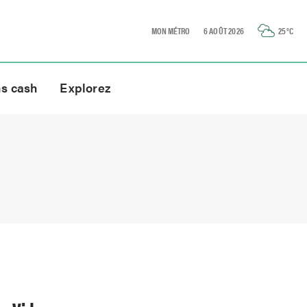
MON MÉTRO
6 AOÛT 2026
25
°C
ns cash
Explorez