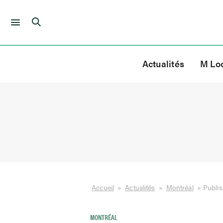
Skip
to
Actualités
M Lo
content
Accueil
»
Actualités
»
Montréal
»
Publis
MONTRÉAL