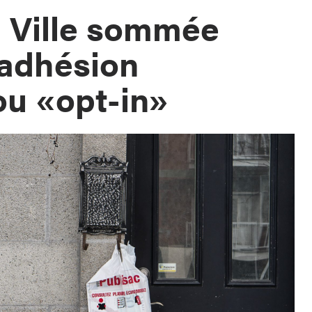
la Ville sommée
’adhésion
ou «opt-in»