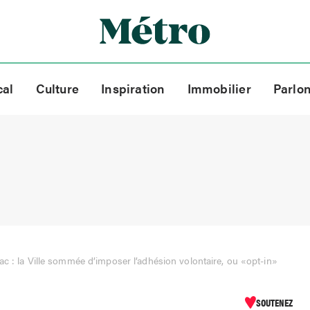
cal
Culture
Inspiration
Immobilier
Parlo
ac : la Ville sommée d’imposer l’adhésion volontaire, ou «opt-in»
SOUTENEZ