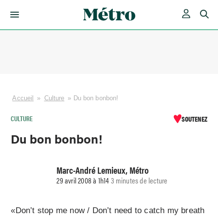
Skip
to
content
Accueil
»
Culture
»
Du bon bonbon!
CULTURE
SOUTENEZ
Du bon bonbon!
Marc-André Lemieux, Métro
29 avril 2008 à 1h14
3 minutes de lecture
«Don’t stop me now / Don’t need to catch my breath