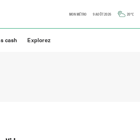
MON MÉTRO
9 AOÛT 2026
20
°C
ns cash
Explorez