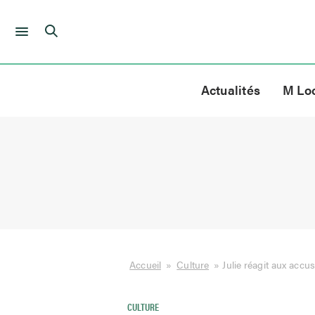
Skip
to
Actualités
M Lo
content
Accueil
»
Culture
»
Julie réagit aux accu
CULTURE