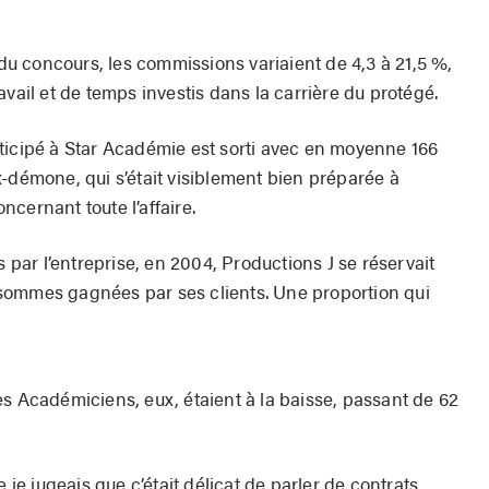
 du concours, les commissions variaient de 4,3 à 21,5 %,
avail et de temps investis dans la carrière du protégé.
icipé à Star Acadé­­mie est sorti avec en moyenne 166
-démone, qui s’était visiblement bien préparée à
cernant toute l’affaire.
s par l’entreprise, en 2004, Productions J se réservait
sommes gagnées par ses clients. Une proportion qui
es Académiciens, eux, étaient à la baisse, passant de 62
e je jugeais que c’était délicat de parler de contrats