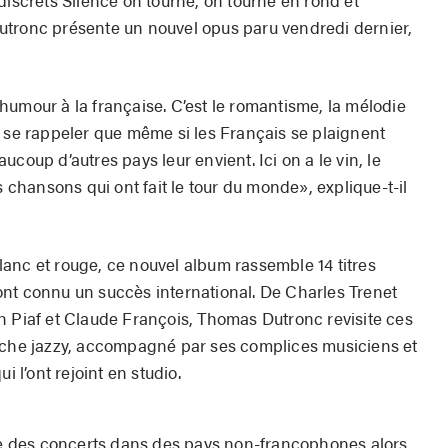
utronc présente un nouvel opus paru vendredi dernier,
t l’humour à la française. C’est le romantisme, la mélodie
t se rappeler que même si les Français se plaignent
coup d’autres pays leur envient. Ici on a le vin, le
s chansons qui ont fait le tour du monde», explique-t-il
anc et rouge, ce nouvel album rassemble 14 titres
nt connu un succès international. De Charles Trenet
h Piaf et Claude François, Thomas Dutronc revisite ces
ouche jazzy, accompagné par ses complices musiciens et
i l’ont rejoint en studio.
ire des concerts dans des pays non-francophones alors