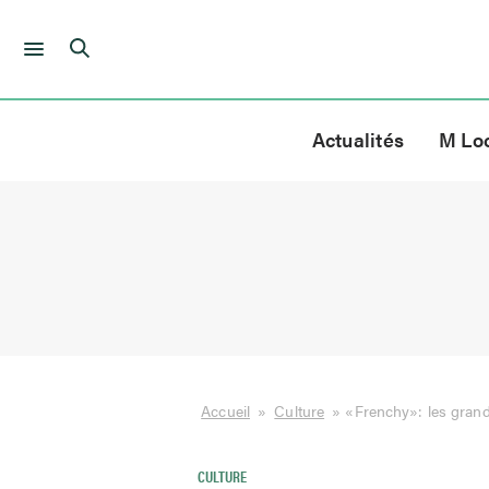
Skip
to
Actualités
M Lo
content
Accueil
»
Culture
»
«Frenchy»: les gran
CULTURE