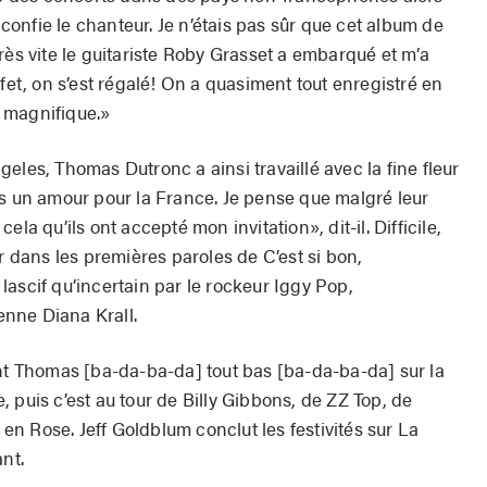
, confie le chanteur. Je n’étais pas sûr que cet album de
rès vite le guitariste Roby Grasset a embarqué et m’a
fet, on s’est régalé! On a quasiment tout enregistré en
jà magnifique.»
eles, Thomas Dutronc a ainsi travaillé avec la fine fleur
us un amour pour la France. Je pense que malgré leur
la qu’ils ont accepté mon invitation», dit-il. Difficile,
r dans les premières paroles de C’est si bon,
ascif qu’incertain par le rockeur Iggy Pop,
nne Diana Krall.
int Thomas [ba-da-ba-da] tout bas [ba-da-ba-da] sur la
is c’est au tour de Billy Gibbons, de ZZ Top, de
n Rose. Jeff Goldblum conclut les festivités sur La
nt.