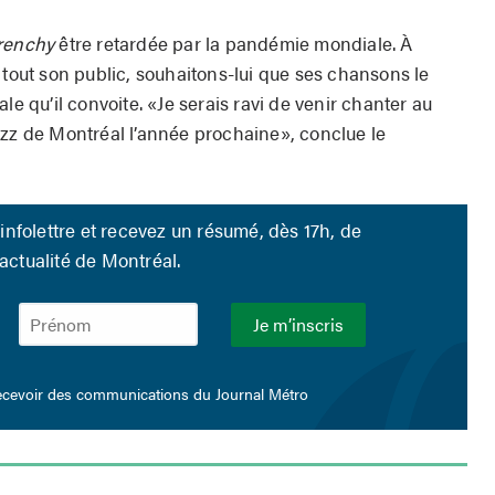
renchy
être retardée par la pandémie mondiale. À
 tout son public, souhaitons-lui que ses chansons le
le qu’il convoite. «Je serais ravi de venir chanter au
azz de Montréal l’année prochaine», conclue le
infolettre et recevez un résumé, dès 17h, de
’actualité de Montréal.
ecevoir des communications du Journal Métro