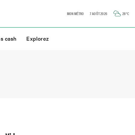
MON MÉTRO
7 AOÛT 2026
28
°C
ns cash
Explorez