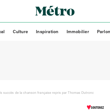
cal
Culture
Inspiration
Immobilier
Parlo
ds succès de la chanson française repris par Thomas Dutronc
SOUTENEZ