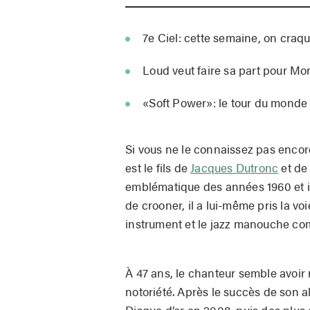
7e Ciel: cette semaine, on craq
Loud veut faire sa part pour Mo
«Soft Power»: le tour du monde 
Si vous ne le connaissez pas enco
est le fils de
Jacques Dutronc
et de
emblématique des années 1960 et i
de crooner, il a lui-même pris la vo
instrument et le jazz manouche com
À 47 ans, le chanteur semble avoir r
notoriété. Après le succès de so
Disque d’or en 2008, puis des plus 