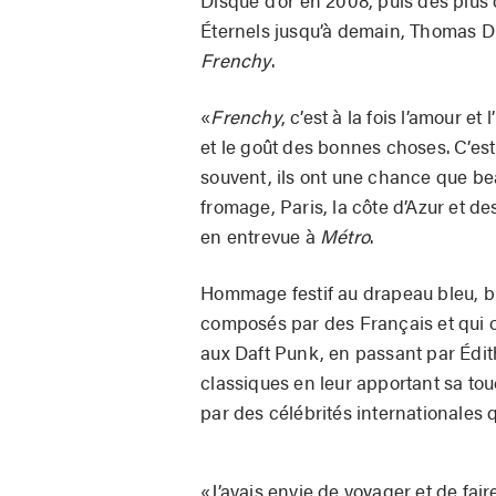
Éternels jusqu’à demain, Thomas D
Frenchy
.
«
Frenchy
, c’est à la fois l’amour e
et le goût des bonnes choses. C’es
souvent, ils ont une chance que beau
fromage, Paris, la côte d’Azur et de
en entrevue à
Métro
.
Hommage festif au drapeau bleu, bl
composés par des Français et qui o
aux Daft Punk, en passant par Édit
classiques en leur apportant sa t
par des célébrités internationales qu
«J’avais envie de voyager et de fa