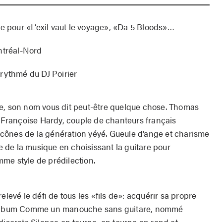
ue pour «L’exil vaut le voyage», «Da 5 Bloods»…
ntréal-Nord
rythmé du DJ Poirier
re, son nom vous dit peut-être quelque chose. Thomas
 Françoise Hardy, couple de chanteurs français
cônes de la génération yéyé. Gueule d’ange et charisme
ie de la musique en choisissant la guitare pour
me style de prédilection.
elevé le défi de tous les «fils de»: acquérir sa propre
n album Comme un manouche sans guitare, nommé
discrets Silence on tourne, on tourne en rond et