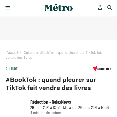
Skip
to
content
Accueil
»
Culture
»
#BookTok : quand pleurer sur TikTok fait
vendre des livres
CULTURE
SOUTENEZ
#BookTok : quand pleurer sur
TikTok fait vendre des livres
Rédaction - RelaxNews
29 mars 2021 à 13h51 - Mis à jour 29 mars 2021 à 13h56
4 minutes de lecture