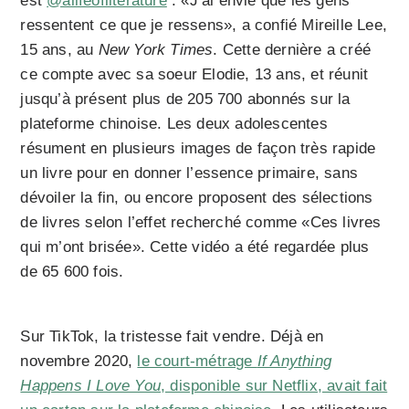
est
@alifeofliterature
: «J’ai envie que les gens
ressentent ce que je ressens», a confié Mireille Lee,
15 ans, au
New York Times
. Cette dernière a créé
ce compte avec sa soeur Elodie, 13 ans, et réunit
jusqu’à présent plus de 205 700 abonnés sur la
plateforme chinoise. Les deux adolescentes
résument en plusieurs images de façon très rapide
un livre pour en donner l’essence primaire, sans
dévoiler la fin, ou encore proposent des sélections
de livres selon l’effet recherché comme «Ces livres
qui m’ont brisée». Cette vidéo a été regardée plus
de 65 600 fois.
Sur TikTok, la tristesse fait vendre. Déjà en
novembre 2020,
le court-métrage
If Anything
Happens I Love You
, disponible sur Netflix, avait fait