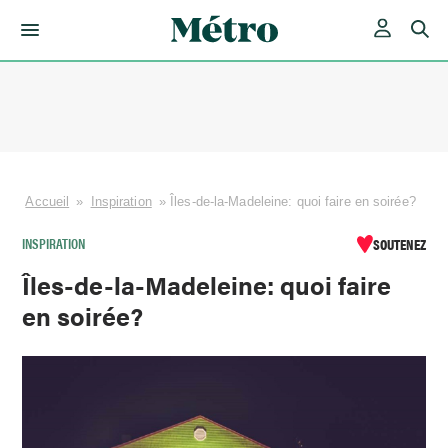
Skip
to
content
Accueil
»
Inspiration
»
Îles-de-la-Madeleine: quoi faire en soirée?
INSPIRATION
SOUTENEZ
Îles-de-la-Madeleine: quoi faire
en soirée?