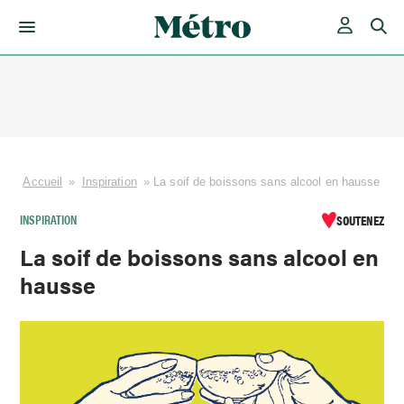
Skip
to
content
Accueil
»
Inspiration
»
La soif de boissons sans alcool en hausse
INSPIRATION
SOUTENEZ
La soif de boissons sans alcool en
hausse