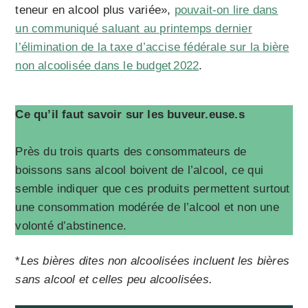
teneur en alcool plus variée»,
pouvait-on lire dans
un communiqué saluant au printemps dernier
l’élimination de la taxe d’accise fédérale sur la bière
non alcoolisée dans le budget 2022
.
Ce qu’il faut savoir sur les buveur.euse.s
Près du trois quarts des consommateurs de
boissons sans alcool boivent de l’alcool, ce qui
semble indiquer que ces produits permettent surtout
une consommation modérée de l’alcool et non une
volonté d’abstinence.
*
Les bières dites non alcoolisées incluent les bières
sans alcool et celles peu alcoolisées.