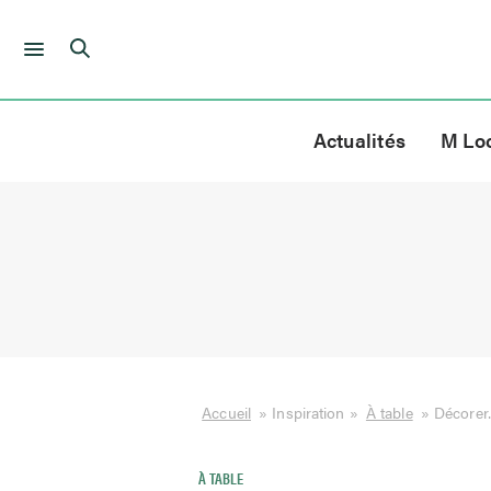
Skip
to
Actualités
M Lo
content
Accueil
»
Inspiration
»
À table
»
Décorer
À TABLE