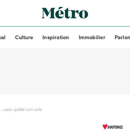
cal
Culture
Inspiration
Immobilier
Parlo
… sans quitter son sofa
SOUTENEZ