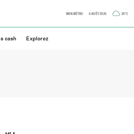
MON MÉTRO
6 AOÛT 2026
20
°C
ns cash
Explorez