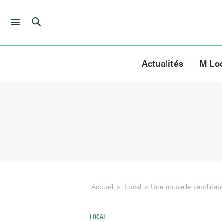
Skip
to
Actualités
M Lo
content
Accueil
»
Local
»
Une nouvelle candidat
LOCAL