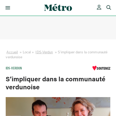
Skip
to
content
Accueil
»
Local
»
IDS-Verdun
»
S’impliquer dans la communauté
verdunoise
IDS-VERDUN
SOUTENEZ
S’impliquer dans la communauté
verdunoise