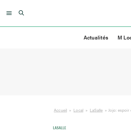
Skip
to
Actualités
M Lo
content
Accueil
»
Local
»
LaSalle
»
Jojo: espoir
LASALLE