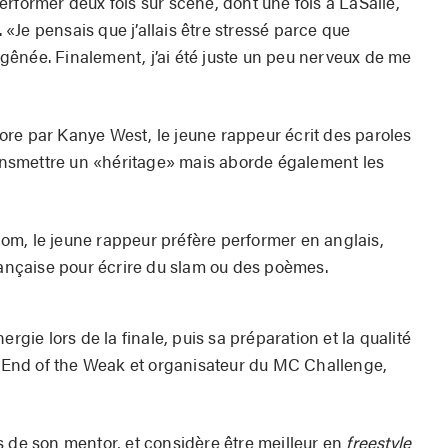
rformer deux fois sur scène, dont une fois à LaSalle,
Je pensais que j’allais être stressé parce que
ênée. Finalement, j’ai été juste un peu nerveux de me
re par Kanye West, le jeune rappeur écrit des paroles
transmettre un «héritage» mais aborde également les
m, le jeune rappeur préfère performer en anglais,
française pour écrire du slam ou des poèmes.
ergie lors de la finale, puis sa préparation et la qualité
 d’End of the Weak et organisateur du MC Challenge,
s de son mentor, et considère être meilleur en
freestyle