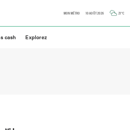
MON MÉTRO
10 AOÛT 2026
21
°C
ns cash
Explorez