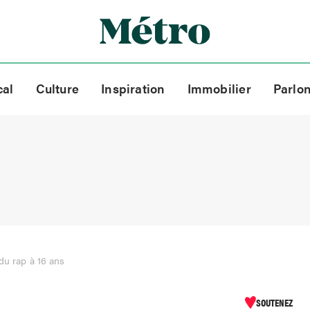
cal
Culture
Inspiration
Immobilier
Parlo
 du rap à 16 ans
SOUTENEZ