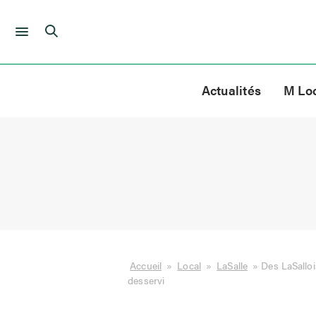
Skip
to
Actualités
M Lo
content
Accueil
»
Local
»
LaSalle
»
Des LaSalloi
desservi