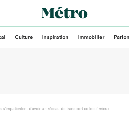
cal
Culture
Inspiration
Immobilier
Parlo
s s’impatientent d’avoir un réseau de transport collectif mieux