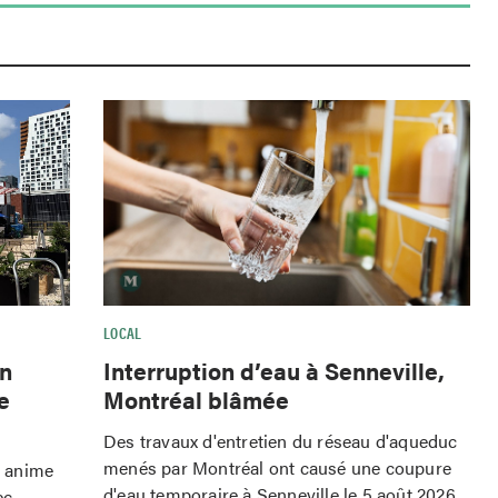
LOCAL
Interruption d’eau à Senneville,
wn
Montréal blâmée
e
Des travaux d'entretien du réseau d'aqueduc
menés par Montréal ont causé une coupure
o anime
d'eau temporaire à Senneville le 5 août 2026.
ec