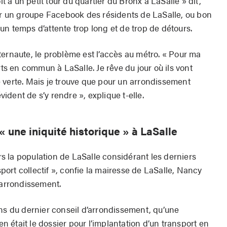
it à un petit tour du quartier du Bronx à LaSalle » dit,
sur un groupe Facebook des résidents de LaSalle, ou bon
n temps d’attente trop long et de trop de détours.
ternaute, le problème est l’accès au métro. « Pour ma
rts en commun à LaSalle. Je rêve du jour où ils vont
 verte. Mais je trouve que pour un arrondissement
évident de s’y rendre », explique t-elle.
 « une iniquité historique » à LaSalle
ers la population de LaSalle considérant les derniers
ort collectif », confie la mairesse de LaSalle, Nancy
’arrondissement.
ons du dernier conseil d’arrondissement, qu’une
 était le dossier pour l’implantation d’un transport en