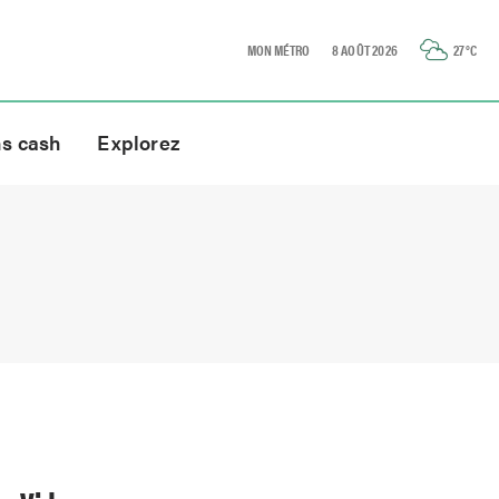
MON MÉTRO
8 AOÛT 2026
27
°C
ns cash
Explorez