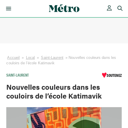
Skip
to
content
Accueil
»
Local
»
Saint-Laurent
»
Nouvelles couleurs dans les
couloirs de l’école Katimavik
SAINT-LAURENT
SOUTENEZ
Nouvelles couleurs dans les
couloirs de l’école Katimavik