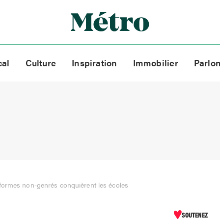
cal
Culture
Inspiration
Immobilier
Parlo
formes non-genrés conquièrent les écoles
SOUTENEZ