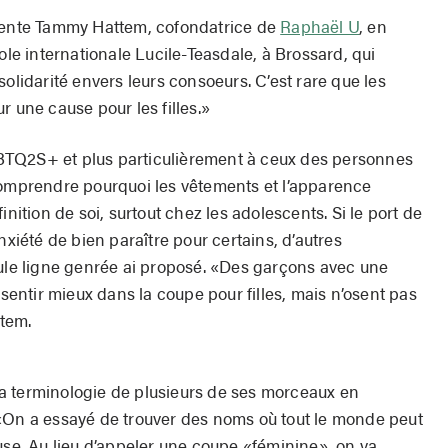
mmente Tammy Hattem, cofondatrice de
Raphaël U
, en
ole internationale Lucile-Teasdale, à Brossard, qui
solidarité envers leurs consoeurs. C’est rare que les
r une cause pour les filles.»
BTQ2S+ et plus particulièrement à ceux des personnes
comprendre pourquoi les vêtements et l’apparence
inition de soi, surtout chez les adolescents. Si le port de
nxiété de bien paraître pour certains, d’autres
eule ligne genrée ai proposé. «Des garçons avec une
 sentir mieux dans la coupe pour filles, mais n’osent pas
ttem.
é la terminologie de plusieurs de ses morceaux en
«On a essayé de trouver des noms où tout le monde peut
use. Au lieu d’appeler une coupe «féminine», on va