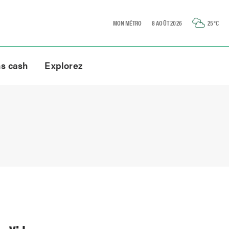
MON MÉTRO
8 AOÛT 2026
25
°C
ns cash
Explorez