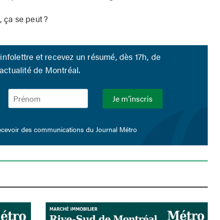
, ça se peut ?
infolettre et recevez un résumé, dès 17h, de
’actualité de Montréal.
ecevoir des communications du Journal Métro