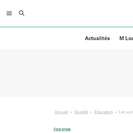
Skip
to
Actualités
M Lo
content
Accueil
»
Société
»
Éducation
»
Les uni
ÉDUCATION