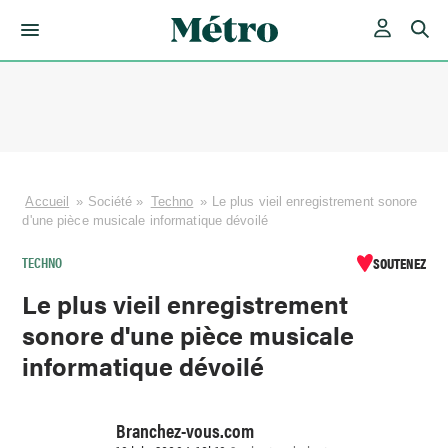
Skip
to
content
Accueil
»
Société
»
Techno
»
Le plus vieil enregistrement sonore
d'une pièce musicale informatique dévoilé
TECHNO
SOUTENEZ
Le plus vieil enregistrement
sonore d'une pièce musicale
informatique dévoilé
Branchez-vous.com