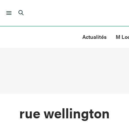
Skip
to
Actualités
M Lo
content
rue wellington