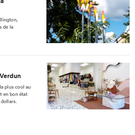
la
lington,
s de la
à Verdun
la plus cool au
t en bon état
 dollars.