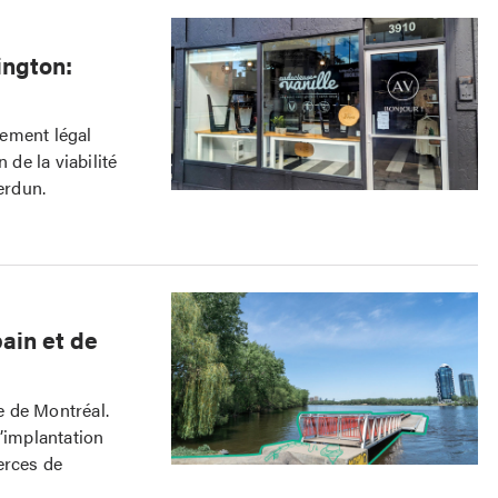
ington:
rement légal
de la viabilité
erdun.
ain et de
le de Montréal.
l’implantation
erces de