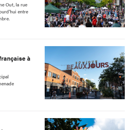
me Out, la rue
ourd'hui entre
mbre.
française à
cipal
romenade