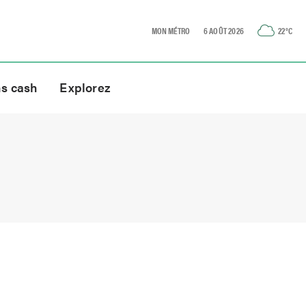
MON MÉTRO
6 AOÛT 2026
22
°C
ns cash
Explorez