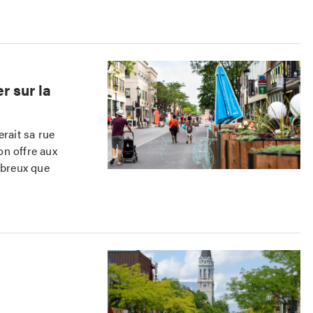
r sur la
erait sa rue
ton offre aux
mbreux que