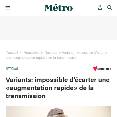
Skip
to
content
Accueil
»
Actualités
»
National
»
Variants: impossible d’écarter
une «augmentation rapide» de la transmission
NATIONAL
SOUTENEZ
Variants: impossible d’écarter une
«augmentation rapide» de la
transmission