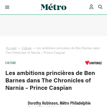
Skip
to
content
Accueil
»
Culture
»
Les ambitions princières de Ben Barnes dans
The Chronicles of Narnia – Prince Caspian
CULTURE
SOUTENEZ
Les ambitions princières de Ben
Barnes dans The Chronicles of
Narnia – Prince Caspian
Dorothy Robinson, Métro Philadelphie