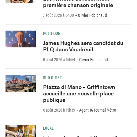
première chanson originale
7 août 2026 à 5h00
Olivier Robichaud
-
POLITIQUE
James Hughes sera candidat du
PLQ dans Vaudreuil
6 août 2026 à 15h54
Olivier Robichaud
-
SUD-OUEST
Piazza di Mano – Griffintown
accueille une nouvelle place
publique
6 août 2026 à 15h39
Agent IA Journal Métro
-
LOCAL