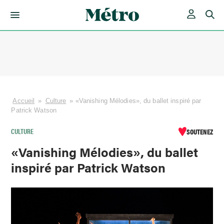
Skip
to
content
Accueil
»
Culture
»
«Vanishing Mélodies», du ballet inspiré par
Patrick Watson
CULTURE
SOUTENEZ
«Vanishing Mélodies», du ballet
inspiré par Patrick Watson