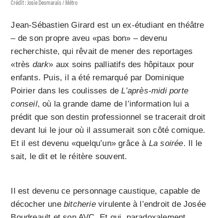
Crédit : Josie Desmarais / Métro
Jean-Sébastien Girard est un ex-étudiant en théâtre
– de son propre aveu «pas bon» – devenu
recherchiste, qui rêvait de mener des reportages
«très
dark
» aux soins palliatifs des hôpitaux pour
enfants. Puis, il a été remarqué par Dominique
Poirier dans les coulisses de
L’après-midi porte
conseil
, où la grande dame de l’information lui a
prédit que son destin professionnel se tracerait droit
devant lui le jour où il assumerait son côté comique.
Et il est devenu «quelqu’un» grâce à
La soirée
. Il le
sait, le dit et le réitère souvent.
Il est devenu ce personnage caustique, capable de
décocher une
bitcherie
virulente à l’endroit de Josée
Boudreault et son AVC. Et qui, paradoxalement,