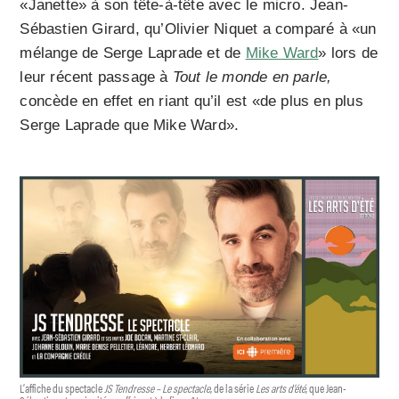
«Janette» à son tête-à-tête avec le micro. Jean-
Sébastien Girard, qu’Olivier Niquet a comparé à «un
mélange de Serge Laprade et de
Mike Ward
» lors de
leur récent passage à
Tout le monde en parle,
concède en effet en riant qu’il est «de plus en plus
Serge Laprade que Mike Ward».
L’affiche du spectacle
JS Tendresse – Le spectacle
, de la série
Les arts d’été
, que Jean-