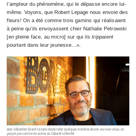
l’ampleur du phénomène, qui le dépasse encore lui-
même. Voyons, que Robert Lepage nous envoie des
fleurs! On a été comme trois gamins qui réalisaient
à peine qu’ils envoyassent chier Nathalie Petrowski
[en pleine face, au micro] sur qui ils
trippaient
pourtant dans leur jeunesse…».
Jean-Sébastien Girard ira sans doute roder quelques numéros de son
one man show
,
Un
garçon pas comme les autres
, au Cabaret Le Bordel