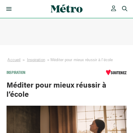
Skip
to
content
Accueil
»
Inspiration
»
Méditer pour mieux réussir à l’école
INSPIRATION
SOUTENEZ
Méditer pour mieux réussir à
l’école