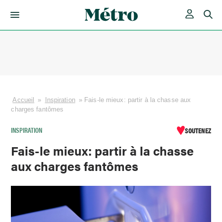
Skip
to
content
Accueil
»
Inspiration
»
Fais-le mieux: partir à la chasse aux
charges fantômes
INSPIRATION
SOUTENEZ
Fais-le mieux: partir à la chasse
aux charges fantômes